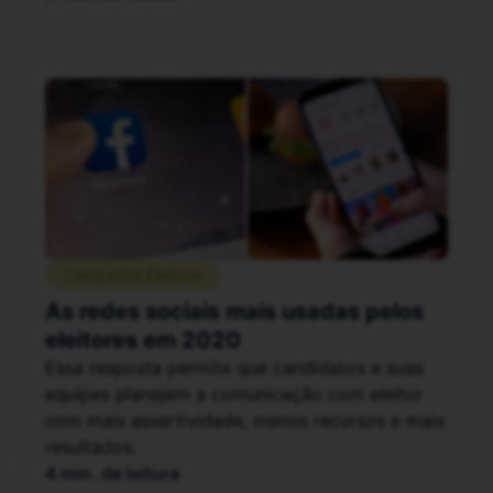
Campanha Eleitoral
As redes sociais mais usadas pelos
eleitores em 2020
Essa resposta permite que candidatos e suas
equipes planejem a comunicação com eleitor
com mais assertividade, menos recursos e mais
resultados.
4 min. de leitura