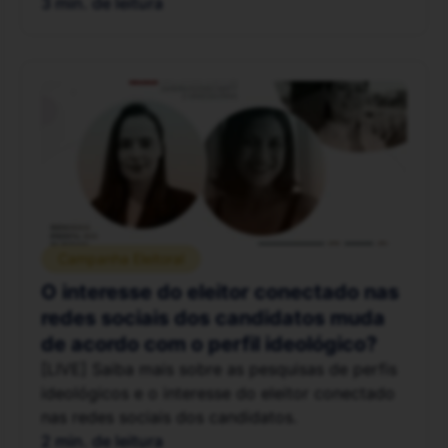
3 min. de leitura
Campanha Eleitoral
O interesse do eleitor conectado nas
redes sociais dos candidatos muda
de acordo com o perfil ideológico?
[LIVE] Saiba mais sobre as pesquisas de perfis
ideológicos e o interesse do eleitor conectado
nas redes sociais dos candidatos.
2 min. de leitura