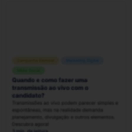
Campanha Eleitoral
Marketing Digital
Mídia Social
Quando e como fazer uma
transmissão ao vivo com o
candidato?
Transmissões ao vivo podem parecer simples e
espontâneas, mas na realidade demanda
planejamento, divulgação e outros elementos.
Descubra agora!
3 min. de leitura