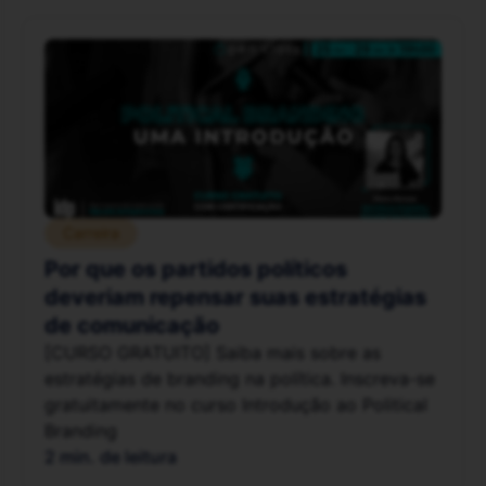
Carreira
Por que os partidos políticos
deveriam repensar suas estratégias
de comunicação
[CURSO GRATUITO] Saiba mais sobre as
estratégias de branding na política. Inscreva-se
gratuitamente no curso Introdução ao Political
Branding
2 min. de leitura