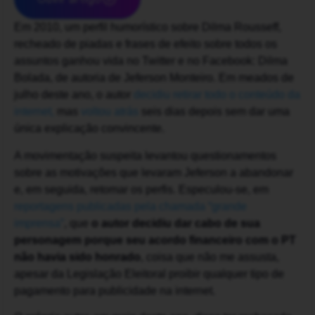
Em 2010, um perfil humorístico sobre Dilma Rousseff,
recheado de piadas e frases de efeito sobre todos os
assuntos ganhou vida no Twitter e no Facebook: Dilma
Bolada, de autoria de Jeferson Monteiro. Em meados de
julho deste ano, o autor
decidiu retirar todo o conteúdo da
internet,
mas
voltou atrás
seis dias depois sem dar uma
única explicação convincente.
A movimentação suspeita levantou questionamentos
sobre as motivações que levaram Jeferson a abandonar
e, em seguida, retomar os perfis. Especulou-se, em
reportagens publicadas pela chamada “grande
imprensa”
, que
o autor decidiu dar cabo de sua
personagem porque seu acordo financeiro com o PT
não havia sido honrado
, coisa que não me assusta,
apesar da Legislação Eleitoral proibir qualquer tipo de
pagamento para publicidade na internet.