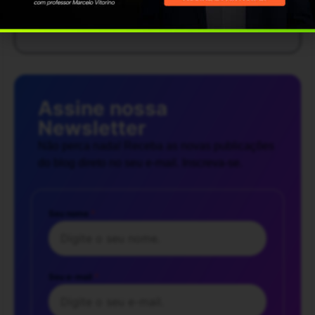
Mais publicações
Assine nossa
Newsletter
Não perca nada! Receba as novas publicações
do blog direto no seu e-mail. Inscreva-se.
Seu nome
*
Seu e-mail
*