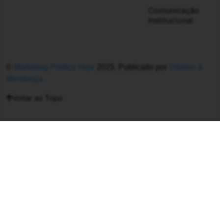
Comunicação
Institucional
©
Marketing Político Hoje
2025. Publicado por
Vitorino &
Mendonça
Voltar ao Topo