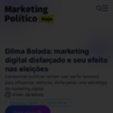
Dilma Bolada: marketing
digital disfarçado e seu efeito
nas eleições
Campanhas políticas tentam usar perfis famosos
para influenciar eleitores, disfarçando uma estratégia
de marketing digital.
4 min. de leitura
Marketing Digital
Mídia Social
Ouvir artigo