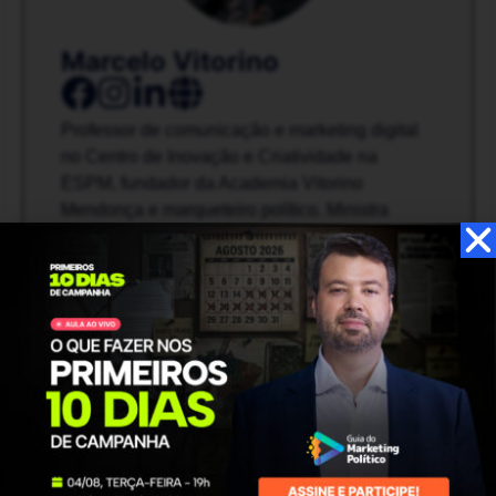
Marcelo Vitorino
Professor de comunicação e marketing digital
no Centro de Inovação e Criatividade na
ESPM, fundador da Academia Vitorino
Mendonça e marqueteiro político. Ministra
aulas e palestras e trabalha como consultor de
comunicação e marketing digital e gestão
imagem/crise para empresas, instituições
governamentais e entidades de terceiro setor.
Costumo enviar conteúdos de comunicação e
marketing político por WhatsApp. Caso queira
receber, basta adicionar o meu número (61)
99815-6161 na sua lista de contatos e me
mandar uma primeira mensagem com seu
nome.