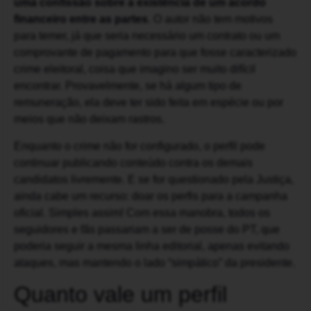
uma confissão sobre a existência de um acordo
financeiro entre as partes
. O autor não tem motivos
para temer, já que seria necessário um contrato ou um
comprovante de pagamento para que fosse caracterizado
crime eleitoral, coisa que imagino ser muito difícil
encontrar. Provavelmente, se há algum tipo de
remuneração, ela deve ter sido feita em espécie ou por
meios que não deixam rastros.
Enquanto o crime não for configurado, o perfil pode
continuar publicando conteúdo contra os demais
candidatos livremente. E se for questionado pela Justiça,
ainda cabe um recurso: doar os perfis para a campanha
oficial. Simples assim! Com essa manobra, todos os
seguidores e fãs passariam a ser de posse do PT, que
poderia seguir a mesma linha editorial, apenas evitando
ataques, mas mantendo o lado “simpático” da presidente.
Quanto vale um perfil