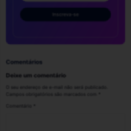
Inscreva-se
Comentários
Deixe um comentário
O seu endereço de e-mail não será publicado.
Campos obrigatórios são marcados com
*
Comentário
*