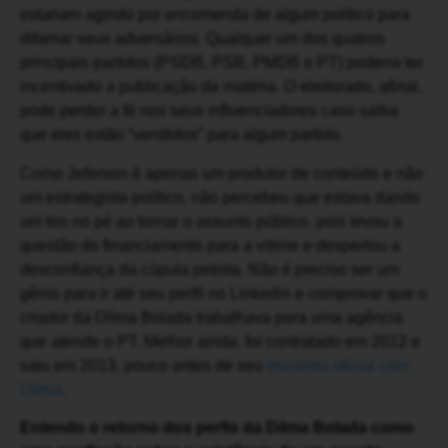
estariam agindo por encomenda de algum político para
difamar seus adversários. Qualquer um dos quatros
principais partidos (PSDB, PSB, PMDB e PT) poderia ter
incentivado a publicação da matéria. O eleitorado, afinal,
pode perder a fé nos seus influenciadores caso saiba
que eles estão “vendidos” para algum partido.
Como Jeferson é apenas um produtor de conteúdo e não
um estrategista político, não percebeu que estava dando
um tiro no pé ao tornar o assunto público, pois levou a
questão do financiamento para a vitrine e despertou a
desconfiança da cúpula petista. Não é preciso ser um
gênio para ir até seu perfil no Linkedin e comprovar que o
criador da Dilma Bolada trabalhava para uma agência
que atende o PT. Melhor ainda, foi contratado em 2012 e
saiu em 2013, pouco antes de seu
encontro oficial com
Dilma
.
Entendo o retorno dos perfis da Dilma Bolada como