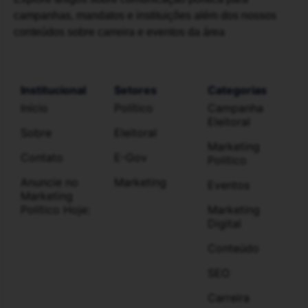
campanhas, mandatos e instituições além dos nossos
conteúdos sobre carreira e eventos da área
Institucional
Setores
Categorias
Início
Político
Campanha
Eleitoral
Sobre
Eleitoral
Marketing
Contato
E-Gov
Político
Anuncie no
Marketing
Eventos
Marketing
Político Hoje:
Marketing
Digital
Conteúdo
SEO
Carreira