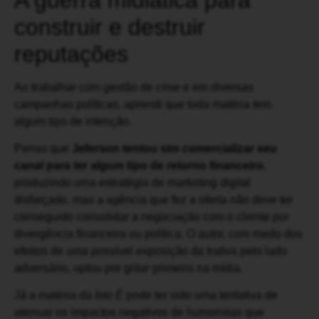
construir e destruir
reputações
Ao trabalhar com gestão de crise e em diversas
campanhas políticas, aprendi que toda matéria tem
algum tipo de intenção.
Penso que
Jeferson tentou sim comercializar seu
canal para ter algum tipo de retorno financeiro
,
produzindo uma estratégia de marketing digital
disfarçado, mas a agência que fez a oferta não deve ter
conseguido consolidar a negociação com o cliente por
divergência financeira ou política. O autor, com medo dos
efeitos de uma possível exposição da trativa pelo lado
adversário, optou por gritar primeiro na mídia.
Já a matéria da
Isto É
pode ter sido uma tentativa de
atenuar os impactos negativos de humoristas que