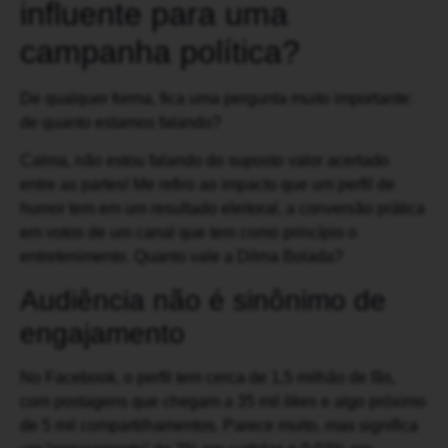
influente para uma
campanha política?
De qualquer forma, fica uma pergunta muito importante:
de quanto estamos falando?
Calma, não estou falando do suposto valor acertado
entre as partes! Me refiro ao impacto que um perfil de
humor tem em um resultado eleitoral, a conversão prática
em votos de um canal que tem como princípio o
entretenimento. Quanto vale a Dilma Bolada?
Audiência não é sinônimo de
engajamento
No Facebook, o perfil tem cerca de 1,5 milhão de fãs,
com postagens que chegam a 35 mil
likes
e algo próximo
de 5 mil compartilhamentos. Parece muito, mas significa