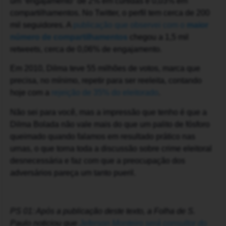
um “engajamento” de 2% em curtidas e 0,03% em
compartilhamentos. No Twitter, o perfil tem cerca de 200
mil seguidores. A
publicação que observei com o
maior
número de compartilhamentos
chegou a 1,5 mil
retweets, cerca de 0,06% de engajamento.
Em 2010, Dilma teve 55 milhões de votos, marca que
precisa, no mínimo, repetir para ser reeleita, contando
hoje com a
rejeição de 35% do eleitorado
.
Não sei para você, mas a impressão que tenho é que a
Dilma Bolada não vale mais do que um palito de fósforo
queimado quando falamos em resultado prático nas
urnas, o que torna toda a discussão sobre crime eleitoral
desnecessária e faz com que a preocupação dos
adversários pareça um tanto pueril.
PS 01: Após a publicação deste texto, a Folha de S.
Paulo noticiou que
Jeferson Monteiro será consultor do