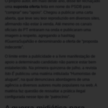
O próprio autor, em maio deste ano, disse ter rechaçado
uma
suposta oferta
feita em nome do PSDB para
“comprar” seu “apoio”. Chegou a publicar uma carta
aberta, que teve seu teor reproduzido em diversos sites,
afirmando não estar à venda. Até mesmo os canais
oficiais do PT entraram na onda e publicaram uma
imagem a respeito, agregando a hashtag
#GuerraSujaNão e denominando a oferta de “proposta
indecente”.
O limite entre a publicidade e a livre manifestação de
apoio a determinado candidato não parece estar bem
estabelecido. Na primeira quinzena de julho, a revista
Isto É
publicou uma matéria intitulada “Humoristas de
aluguel”, na qual denunciava abordagens de uma
agência a diversos autores muito populares na web. A
matéria faz questão de ressaltar a prática ilegal
configurada nesse tipo de “patrocínio”.
A guerra midiática para