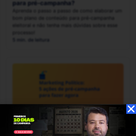
para pré-campanha?
Aprenda o passo a passo de como elaborar um
bom plano de conteúdo para pré-campanha
eleitoral e não tenha mais dúvidas sobre esse
processo!
5 min. de leitura
Campanha Eleitoral
Marketing Político
5 ações de pré-campanha para fazer
agora