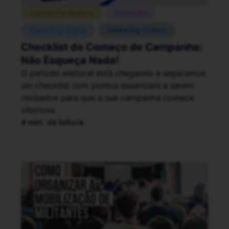
Campanha Eleitoral
Conteúdo
Marketing Digital
Marketing Político
Checklist do Começo de Campanha:
Não Esqueça Nada!
O período eleitoral está chegando e separamos
um checklist com pontos essenciais a serem
revisados para que a sua campanha comece
vitoriosa.
4 min. de leitura