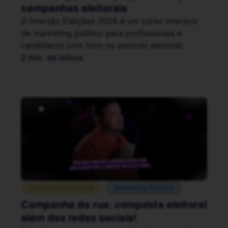
campanhas eleitorais
O Imersão Eleições 2026 é um curso imersivo
de marketing político para profissionais e
candidatos com foco no período eleitoral.
2 min. de leitura
Campanha Eleitoral
Marketing Político
Campanha de rua: conquista eleitoral
além das redes sociais!