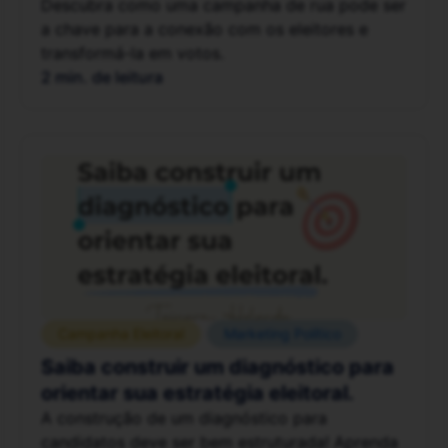
Descubra como uma campanha de rua pode ser
a chave para a conexão com os eleitores e
transformá-la em votos.
2 min. de leitura
Campanha Eleitoral
Marketing Político
Saiba construir um diagnóstico para
orientar sua estratégia eleitoral.
A construção de um diagnóstico para
candidatos deve ser bem estruturada! Aprenda