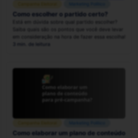
Campanha Eleitoral
Marketing Político
Como escolher o partido certo?
Está em dúvida sobre qual partido escolher?
Saiba quais são os pontos que você deve levar
em consideração na hora de fazer essa escolha!
3 min. de leitura
Campanha Eleitoral
Marketing Político
Como elaborar um plano de conteúdo