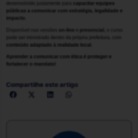
desenvolvido justamente para
capacitar equipes
públicas a comunicar com estratégia, legalidade e
impacto.
Disponível nas versões
on-line
e
presencial
, o curso
pode ser ministrado dentro da própria prefeitura, com
conteúdo adaptado à realidade local
.
Aprender a comunicar com ética é proteger e
fortalecer o mandato!
Compartilhe este artigo