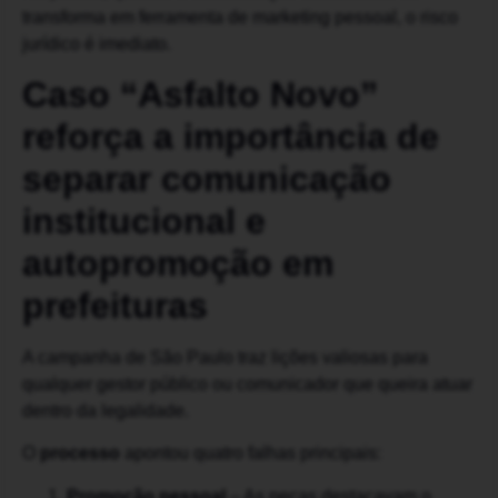
transforma em ferramenta de marketing pessoal, o risco
jurídico é imediato.
Caso “Asfalto Novo”
reforça a importância de
separar comunicação
institucional e
autopromoção em
prefeituras
A campanha de São Paulo traz lições valiosas para
qualquer gestor público ou comunicador que queira atuar
dentro da legalidade.
O
processo
apontou quatro falhas principais:
Promoção pessoal
– As peças destacavam o