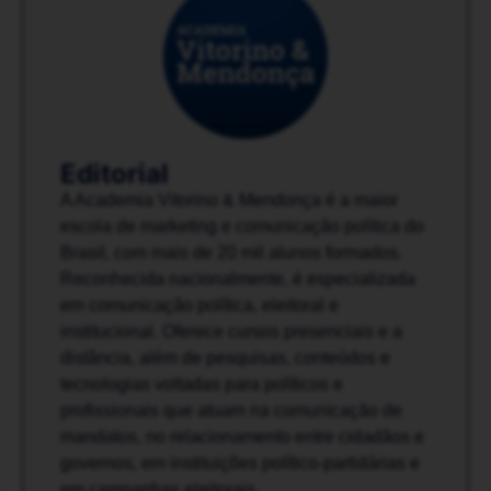
Editorial
A Academia Vitorino & Mendonça é a maior
escola de marketing e comunicação política do
Brasil, com mais de 20 mil alunos formados.
Reconhecida nacionalmente, é especializada
em comunicação política, eleitoral e
institucional. Oferece cursos presenciais e a
distância, além de pesquisas, conteúdos e
tecnologias voltadas para políticos e
profissionais que atuam na comunicação de
mandatos, no relacionamento entre cidadãos e
governos, em instituições político-partidárias e
em campanhas eleitorais.