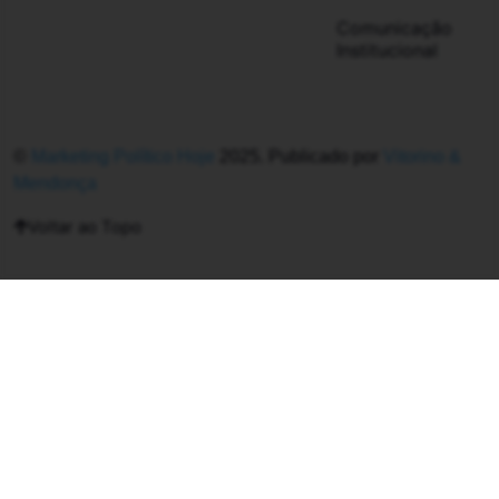
Comunicação
Institucional
©
Marketing Político Hoje
2025. Publicado por
Vitorino &
Mendonça
Voltar ao Topo