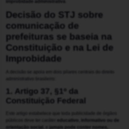
improbidade administrativa
.
Decisão do STJ sobre
comunicação de
prefeituras se baseia na
Constituição e na Lei de
Improbidade
A decisão se apoia em dois pilares centrais do direito
administrativo brasileiro:
1. Artigo 37, §1º da
Constituição Federal
Este artigo estabelece que toda publicidade de órgãos
públicos deve ter caráter
educativo, informativo ou de
orientação social
, e
jamais pode conter nomes,