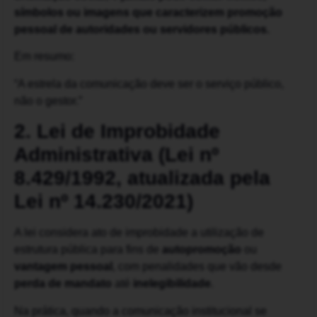
símbolos ou imagens que caracterizem promoção
pessoal de autoridades ou servidores públicos.
Em resumo:
“A estrela da comunicação deve ser o serviço público,
não o gestor.”
2. Lei de Improbidade
Administrativa (Lei nº
8.429/1992, atualizada pela
Lei nº 14.230/2021)
A lei considera ato de improbidade a utilização de
estrutura pública para fins de
autopromoção
ou
vantagem pessoal
, com penalidades que vão desde
perda de mandato
até
inelegibilidade
.
Na prática, quando a comunicação institucional se