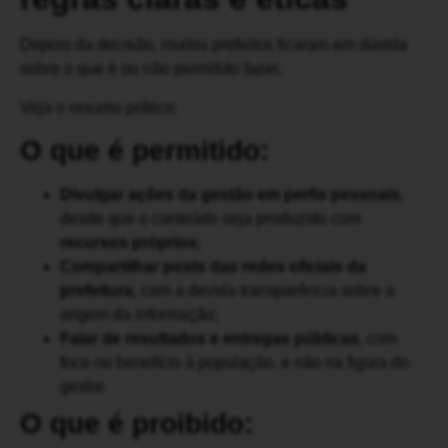
Depois da decisão, muitos prefeitos ficaram em dúvida
sobre o que é ou não permitido fazer.
Veja o resumo prático:
O que é permitido:
Divulgar ações da gestão em perfis pessoais
,
desde que o conteúdo seja produzido com
recursos próprios
;
Compartilhar posts das redes oficiais da
prefeitura
, com a devida transparência sobre a
origem da informação;
Falar de resultados e entregas públicas
, com
foco no benefício à população, e não na figura do
gestor.
O que é proibido: