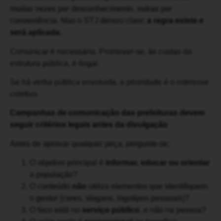
muitas vezes por desconhecimento, outras por
conveniência. Mas o STJ deixou claro:
a regra existe e
será aplicada.
Comunicar é necessário. Promover-se, às custas da
estrutura pública, é ilegal.
Se há verba pública envolvida, a prioridade é o interesse
coletivo.
Campanhas de comunicação das prefeituras devem
seguir critérios legais antes da divulgação
Antes de aprovar qualquer peça, pergunte-se:
O objetivo principal é
informar, educar ou orientar
a população?
O conteúdo
não
utiliza elementos que identifiquem
o gestor (cores, slogans, logotipos pessoais)?
O foco está no
serviço público
, e não na pessoa?