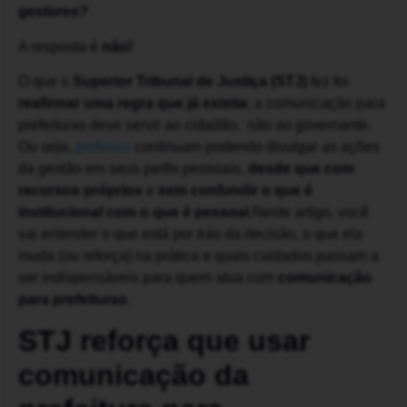
gestores?
A resposta é
não!
O que o
Superior Tribunal de Justiça (STJ)
fez foi
reafirmar uma regra que já existia
: a comunicação para
prefeituras deve servir ao cidadão, não ao governante.
Ou seja,
prefeitos
continuam podendo divulgar as ações
da gestão em seus perfis pessoais,
desde que com
recursos próprios
e
sem confundir o que é
institucional com o que é pessoal
.Neste artigo, você
vai entender o que está por trás da decisão, o que ela
muda (ou reforça) na prática e quais cuidados passam a
ser indispensáveis para quem atua com
comunicação
para prefeituras
.
STJ reforça que usar
comunicação da