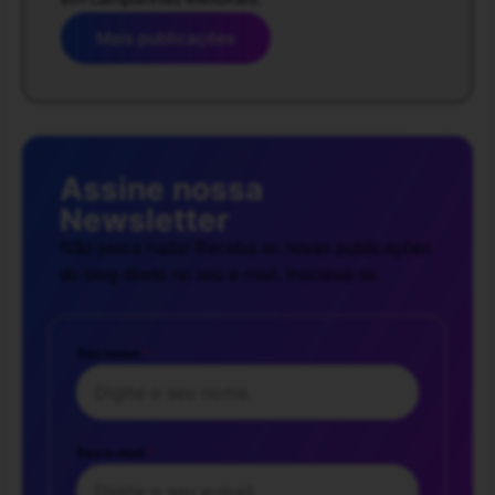
Mais publicações
Assine nossa
Newsletter
Não perca nada! Receba as novas publicações
do blog direto no seu e-mail. Inscreva-se.
Seu nome
*
Seu e-mail
*