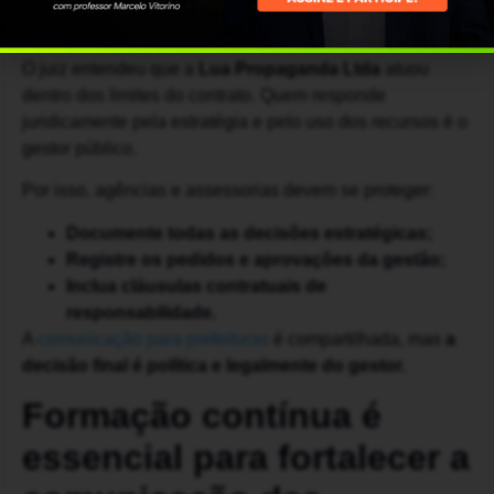
Um ponto importante do julgamento foi a
isenção da
agência de publicidade
que executou a campanha.
O juiz entendeu que a
Lua Propaganda Ltda
atuou
dentro dos limites do contrato. Quem responde
juridicamente pela estratégia e pelo uso dos recursos é o
gestor público.
Por isso, agências e assessorias devem se proteger:
Documente todas as decisões estratégicas;
Registre os pedidos e aprovações da gestão;
Inclua cláusulas contratuais de
responsabilidade.
A
comunicação para prefeituras
é compartilhada, mas
a
decisão final é política e legalmente do gestor.
Formação contínua é
essencial para fortalecer a