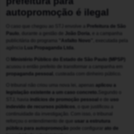
prefeitura para
autopromoção é ilegal
O caso que chegou ao STJ envolve a
Prefeitura de São
Paulo
, durante a gestão de
João Doria
, e a campanha
publicitária do programa
“Asfalto Novo”
, executada pela
agência
Lua Propaganda Ltda
.
O
Ministério Público do Estado de São Paulo (MPSP)
acusou o então prefeito de transformar a campanha em
propaganda pessoal
, custeada com dinheiro público.
O tribunal não criou uma nova lei, apenas
aplicou a
legislação existente a um caso concreto.
Segundo o
STJ, havia
indícios de promoção pessoal
e de
uso
indevido de recursos públicos
, o que justificou a
continuidade da investigação. Com isso, o tribunal
reforçou o entendimento de que
usar a estrutura
pública para autopromoção
pode configurar
ato de