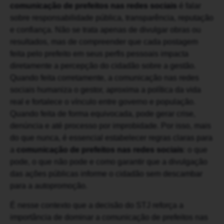
comunicação de prefeitos nas redes sociais
é falar
sobre responsabilidade pública, transparência, reputação
e confiança. Não se trata apenas de divulgar obras ou
resultados, mas de compreender que cada postagem
feita pelo prefeito em seus perfis pessoais impacta
diretamente a percepção do cidadão sobre a gestão.
Quando feita corretamente, a comunicação nas redes
sociais humaniza o gestor, aproxima a política da vida
real e fortalece o vínculo entre governo e população.
Quando feita de forma equivocada, pode gerar crise,
denúncia e até processo por improbidade. Por isso, mais
do que nunca, é essencial estabelecer regras claras para
a
comunicação de prefeitos nas redes sociais
: o que
pode, o que não pode e como garantir que a divulgação
das ações públicas informe o cidadão sem descambar
para a autopromoção.
É nesse contexto que a decisão do STJ reforça a
importância de dominar a comunicação de prefeitos nas