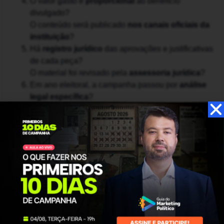
O valor gasto é
proporcional
ao benefício
divulgado?
O conteúdo será publicado
nos canais oficiais da
instituição
?
Há
registro jurídico
das aprovações e justificativas
de cada peça?
O material foi revisado pela
assessoria jurídica
?
Em ano eleitoral, a campanha passou por
análise
legal específica
?
Se alguma resposta for “não” ou “não sei”,
interrompa o
processo
. A dúvida é um sinal de risco.
Na comunicação para
prefeituras, a
responsabilidade final é
do gestor, não da agência