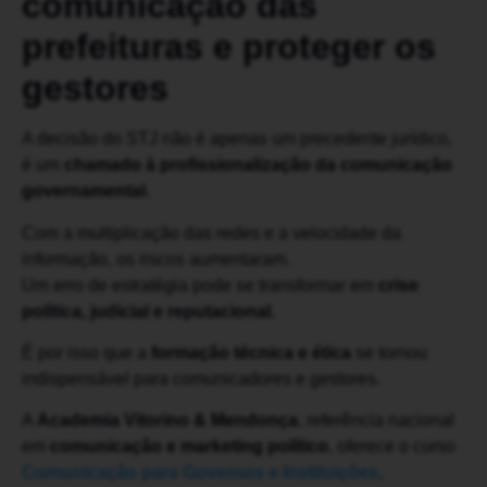
comunicação das
prefeituras e proteger os
gestores
A decisão do STJ não é apenas um precedente jurídico,
é um
chamado à profissionalização da comunicação
governamental
.
Com a multiplicação das redes e a velocidade da
informação, os riscos aumentaram.
Um erro de estratégia pode se transformar em
crise
política, judicial e reputacional.
É por isso que a
formação técnica e ética
se tornou
indispensável para comunicadores e gestores.
A
Academia Vitorino & Mendonça
, referência nacional
em
comunicação e marketing político
, oferece o curso
Comunicação para Governos e Instituições
,