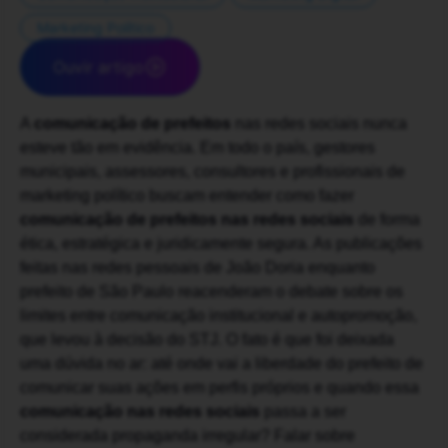
Marketing Político
Ouvir artigo
A
comunicação de prefeitos
nas redes sociais nunca
esteve tão em evidência. Em todo o país, gestores
municipais, assessores, consultores e profissionais de
marketing político buscam entender como fazer
comunicação de prefeitos nas redes sociais
de forma
ética, estratégica e juridicamente segura. As publicações
feitas nas redes pessoais de João Doria enquanto
prefeito de São Paulo reacenderam o debate sobre os
limites entre comunicação institucional e autopromoção,
que levou à decisão do STJ. O fato é que foi deixada
uma dúvida no ar: até onde vai a liberdade do prefeito de
comunicar suas ações em perfis próprios e quando essa
comunicação nas redes sociais
passa a ser
considerada propaganda irregular? Falar sobre