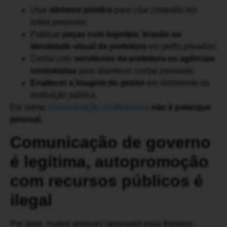
Usar
dinheiro público
para criar conteúdo em
redes pessoais;
Publicar
peças com logotipo, brasão ou
identidade visual da prefeitura
em perfis privados;
Contar com
servidores da prefeitura ou agências
contratadas
para abastecer contas pessoais;
Enaltecer a imagem do gestor
em detrimento da
instituição pública.
Em suma:
comunicação institucional
não é palanque
pessoal.
Comunicação de governo
é legítima, autopromoção
com recursos públicos é
ilegal
Por anos, muitos gestores ignoraram essa fronteira,