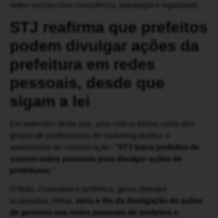
redes sociais com consciência, estratégia e legalidade.
STJ reafirma que prefeitos
podem divulgar ações da
prefeitura em redes
pessoais, desde que
sigam a lei
Em setembro deste ano, uma notícia tomou conta dos
grupos de profissionais de marketing político e
assessorias de comunicação:
“STJ barra prefeitos de
usarem redes pessoais para divulgar ações de
prefeituras.”
O título, chamativo e polêmico, gerou debates
acalorados. Afinal,
seria o fim da divulgação de ações
de governo nas redes pessoais de prefeitos e