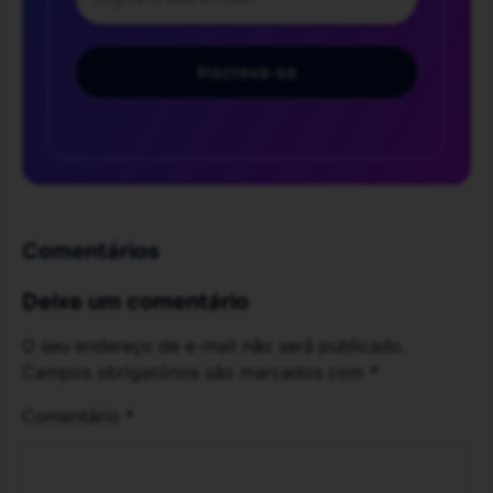
Inscreva-se
Comentários
Deixe um comentário
O seu endereço de e-mail não será publicado.
Campos obrigatórios são marcados com
*
Comentário
*