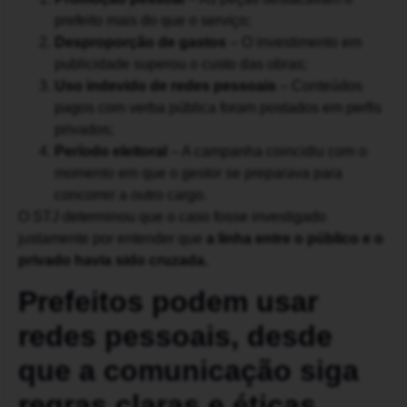
prefeito mais do que o serviço;
Desproporção de gastos
– O investimento em
publicidade superou o custo das obras;
Uso indevido de redes pessoais
– Conteúdos
pagos com verba pública foram postados em perfis
privados;
Período eleitoral
– A campanha coincidiu com o
momento em que o gestor se preparava para
concorrer a outro cargo.
O STJ determinou que o caso fosse investigado
justamente por entender que
a linha entre o público e o
privado havia sido cruzada.
Prefeitos podem usar
redes pessoais, desde
que a comunicação siga
regras claras e éticas