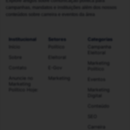
Explore artigos sobre comunicação política para
campanhas, mandatos e instituições além dos nossos
conteúdos sobre carreira e eventos da área
Institucional
Setores
Categorias
Início
Político
Campanha
Eleitoral
Sobre
Eleitoral
Marketing
Contato
E-Gov
Político
Anuncie no
Marketing
Eventos
Marketing
Político Hoje:
Marketing
Digital
Conteúdo
SEO
Carreira