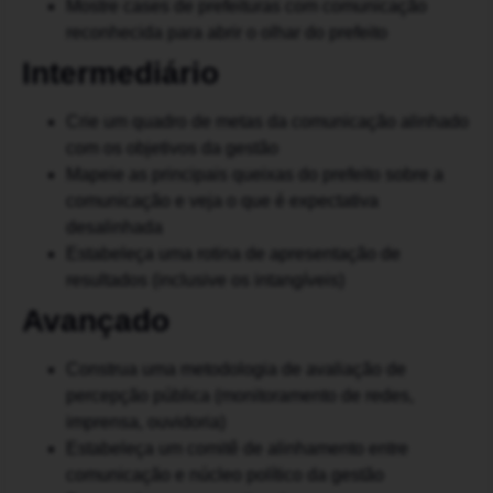
Mostre cases de prefeituras com comunicação
reconhecida para abrir o olhar do prefeito
Intermediário
Crie um quadro de metas da comunicação alinhado
com os objetivos da gestão
Mapeie as principais queixas do prefeito sobre a
comunicação e veja o que é expectativa
desalinhada
Estabeleça uma rotina de apresentação de
resultados (inclusive os intangíveis)
Avançado
Construa uma metodologia de avaliação de
percepção pública (monitoramento de redes,
imprensa, ouvidoria)
Estabeleça um comitê de alinhamento entre
comunicação e núcleo político da gestão