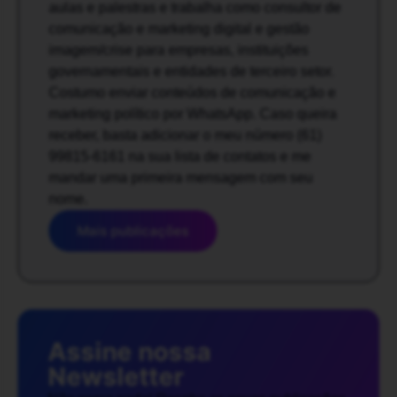
aulas e palestras e trabalha como consultor de
comunicação e marketing digital e gestão
imagem/crise para empresas, instituições
governamentais e entidades de terceiro setor.
Costumo enviar conteúdos de comunicação e
marketing político por WhatsApp. Caso queira
receber, basta adicionar o meu número (61)
99815-6161 na sua lista de contatos e me
mandar uma primeira mensagem com seu
nome.
Mais publicações
Assine nossa
Newsletter