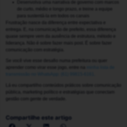
Desenvolva uma narrativa de governo com marcos
de curto, médio e longo prazo, e treine a equipe
para sustentá-la em todos os canais
Frustração nasce da diferença entre expectativa e
entrega. E, na comunicação de prefeito, essa diferença
quase sempre vem da ausência de estrutura, método e
liderança. Não é sobre fazer mais post. É sobre fazer
comunicação com estratégia.
Se você vive esse desafio numa prefeitura ou quer
aprender como virar esse jogo, entre na
minha lista de
transmissão no WhatsApp: (61) 99815-6161.
Lá eu compartilho conteúdos práticos sobre comunicação
pública, marketing político e estratégias que conectam
gestão com gente de verdade.
Compartilhe este artigo