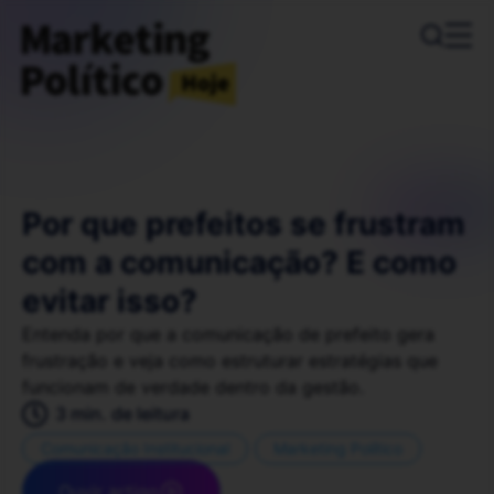
Por que prefeitos se frustram
com a comunicação? E como
evitar isso?
Entenda por que a comunicação de prefeito gera
frustração e veja como estruturar estratégias que
funcionam de verdade dentro da gestão.
3 min. de leitura
Comunicação Institucional
Marketing Político
Ouvir artigo