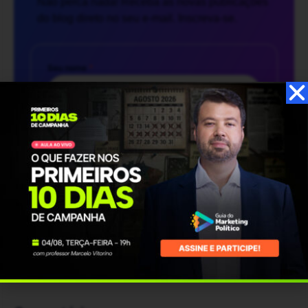
Não perca nada! Receba as novas publicações
do blog direto no seu e-mail. Inscreva-se.
Seu nome
*
Seu e-mail
*
Inscreva-se