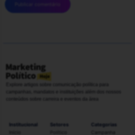
Explore artigos sobre comunicação política para
campanhas, mandatos e instituições além dos nossos
conteúdos sobre carreira e eventos da área
Institucional
Setores
Categorias
Início
Político
Campanha