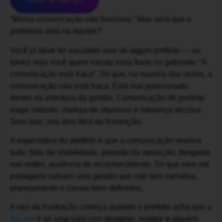
“Minha comunicação não funciona.” Mas será que o
problema está na equipe?
Você já deve ter escutado isso de algum prefeito — ou
talvez seja você quem escuta essa frase no gabinete: “A
comunicação está fraca”. Só que, na maioria das vezes, a
comunicação não está fraca. Está mal posicionada
dentro da estrutura da gestão. Comunicação de prefeito
exige método, clareza de objetivos e liderança técnica.
Sem isso, vira alvo fácil da frustração.
A expectativa do prefeito é que a comunicação resolva
tudo: falta de visibilidade, pressão da oposição, desgaste
nas redes, ausência de reconhecimento. Só que nem mil
postagens salvam uma gestão que não tem narrativa,
planejamento e canais bem definidos.
A raiz da frustração começa quando o prefeito acha que a
Secom
é só uma sala com designer, redator e alguém