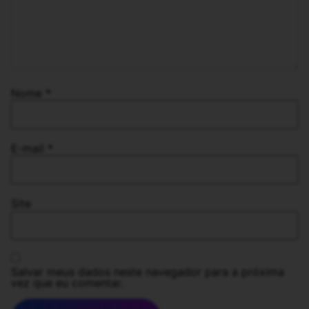
Nome
*
E-mail
*
Site
Salvar meus dados neste navegador para a próxima
vez que eu comentar.