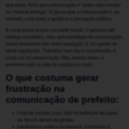
que posta. Acha que comunicação é “soltar vídeo bonito”
ou “mostrar entrega”. E ignora que a comunicação é, na
verdade, o elo entre a gestão e a percepção pública.
É como tentar encher um balde furado. O governo até
entrega resultados, mas, sem estratégia de comunicação,
esses resultados não viram reputação. E aí o gestor se
sente injustiçado. Trabalha, mas não é reconhecido. A
conta cai na comunicação. Mas, muitas vezes, o
problema está na falta de estrutura e visão.
O que costuma gerar
frustração na
comunicação de prefeito:
Falta de escopo claro. Não há definição do papel
da Secom dentro da gestão
Interferência política ou pessoal. Familiares e