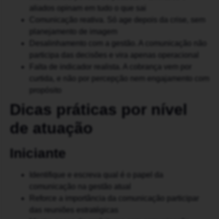
aliados opinam em tudo o que sai
Comunicação reativa. Só age depois da crise, sem
planejamento de imagem
Desalinhamento com a gestão. A comunicação não
participa das decisões e vira apenas operacional
Falta de indicador realista. A cobrança vem por
curtida, e não por percepção nem engajamento com
propósito
Dicas práticas por nível
de atuação
Iniciante
Identifique e escreva qual é o papel da
comunicação na gestão atual
Reforce a importância da comunicação participar
das reuniões estratégicas