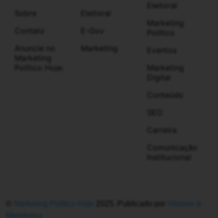
Eleitoral
Sobre
Eleitoral
Marketing
Contato
E-Gov
Político
Anuncie no
Marketing
Eventos
Marketing
Político Hoje:
Marketing
Digital
Conteúdo
SEO
Carreira
Comunicação
Institucional
©
Marketing Político Hoje
2025. Publicado por
Vitorino &
Mendonça