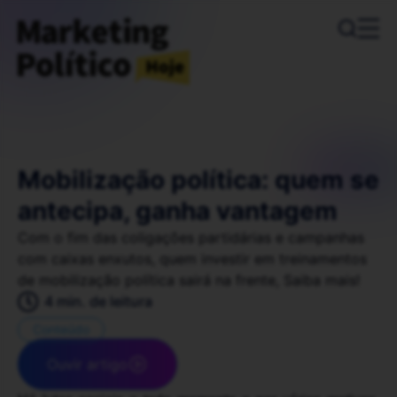
Mobilização política: quem se
antecipa, ganha vantagem
Com o fim das coligações partidárias e campanhas
com caixas enxutos, quem investir em treinamentos
de mobilização política sairá na frente, Saiba mais!
4 min. de leitura
Conteúdo
Ouvir artigo