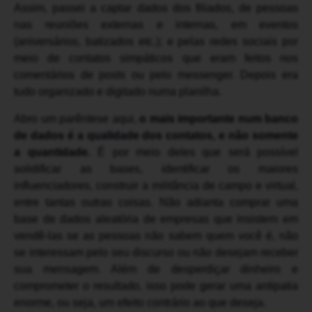
Assim, passei a captar dados dos filiados, de pessoas
nas reuniões externas e internas, em eventos
(aniversários, batizados etc.); e pelas redes sociais por
meio de contatos simpáticos que eram feitos nos
comentários de posts ou pelo messenger. Depois era
tudo organizado e digitado numa planilha.
Abro um parêntese aqui,
o mais importante num banco
de dados é a qualidade dos contatos, e não somente
a quantidade.
É por meio deles que será possível
solidificar as bases, identificar os maiores
influenciadores, construir a militância de campo e virtual,
entre tantas outras coisas. Não adianta comprar uma
base de dados aleatória de empresas que insistem em
vendê-las se as pessoas não sabem quem você é, não
se interessam pelo seu discurso ou não desejam receber
sua mensagem. Além de desperdiçar dinheiro e
comprometer o resultado, isso pode gerar uma antipatia
enorme, ou seja, um efeito contrário ao que deseja.