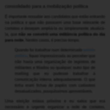
consolidado para a mobilização política
É importante ressaltar aos candidatos que estão entrando
na política e que não possuem uma base relevante de
contatos e desejam ampliá-la ou simplesmente atualizá-
la, que
não se constrói uma militância política do dia
para noite.
Nestes casos, é preciso tempo.
Quando fui trabalhar num determinado
partido
político
, fiquei impressionada ao perceber que
não havia uma organização de registros de
militantes e filiados ou qualquer outro tipo de
mailling que eu pudesse trabalhar a
comunicação interna adequadamente. O que
tinha eram fichas de papéis com cadastros
desatualizados, pouquíssimos aproveitáveis.
Uma eleição estava próxima e eu sabia que era
necessário e urgente organizar a rede de contatos.