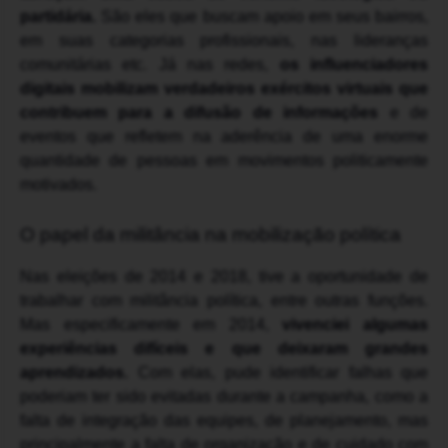
partidária.
São eles que buscam apoio em seus bairros,
em suas categorias profissionais, nas lideranças
comunitárias etc. Já nas redes,
os influenciadores
digitais mobilizam verdadeiros exércitos virtuais que
contribuem para a difusão de informações
e de
eventos que refletem na aderência de uma enorme
quantidade de pessoas em movimentos politicamente
motivados.
O papel da militância na mobilização política
Nas eleições de 2014 e 2018, tive a oportunidade de
trabalhar com militância política, entre outras funções.
Mas especificamente em 2014,
vivenciei algumas
experiências difíceis e que deixaram grandes
aprendizados.
Com elas, pude identificar falhas que
poderiam ter sido evitadas durante a campanha, como a
falta de integração das equipes, de planejamento, mas
principalmente a falta de organização e de cuidado com