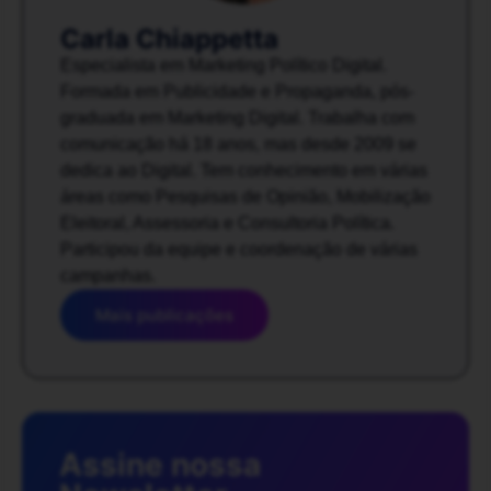
Carla Chiappetta
Especialista em Marketing Político Digital.
Formada em Publicidade e Propaganda, pós-
graduada em Marketing Digital. Trabalha com
comunicação há 18 anos, mas desde 2009 se
dedica ao Digital. Tem conhecimento em várias
áreas como Pesquisas de Opinião, Mobilização
Eleitoral, Assessoria e Consultoria Política.
Participou da equipe e coordenação de várias
campanhas.
Mais publicações
Assine nossa