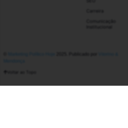
SEO
Carreira
Comunicação
Institucional
©
Marketing Político Hoje
2025. Publicado por
Vitorino &
Mendonça
Voltar ao Topo