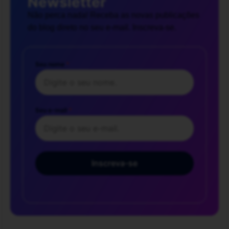
Newsletter
Não perca nada! Receba as novas publicações
do blog direto no seu e-mail. Inscreva-se.
Seu nome
*
Seu e-mail
*
Inscreva-se