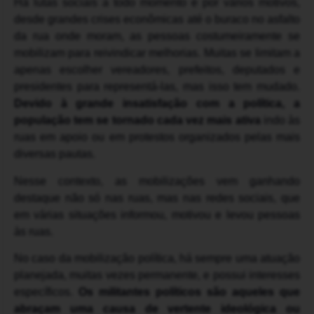
Há lutas sociais a todo momento e por vários motivos,
desde grandes crises econômicas até o buraco no asfalto
da rua onde moram, as pessoas costumeiramente se
mobilizam para reivindicar melhorias. Muitas se limitam a
apenas escolher vereadores, prefeitos, deputados e
presidentes para representá-las, mas isso tem mudado.
Devido à grande insatisfação com a política, a
população tem se tornado cada vez mais ativa
indo às
ruas em apoio ou em protestos organizados pelas mais
diversas pautas.
Nesse contexto, as mobilizações vem ganhando
destaque não só nas ruas, mas nas redes sociais, que
em várias situações informou, motivou e levou pessoas
às ruas.
No caso da mobilização política, há sempre uma atuação
planejada, muitas vezes permanente, e possui interesses
específicos.
Os militantes políticos são aqueles que
abraçam uma causa de vertente ideológica ou