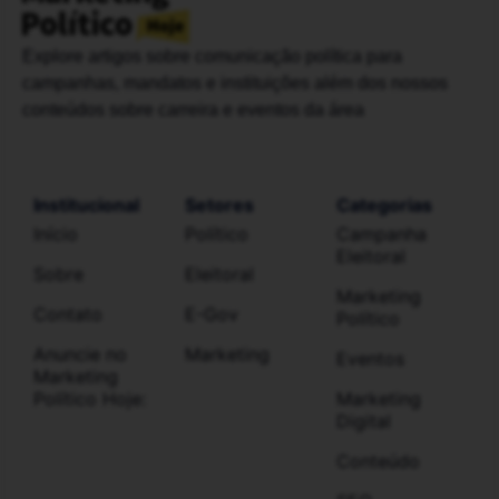
Explore artigos sobre comunicação política para
campanhas, mandatos e instituições além dos nossos
conteúdos sobre carreira e eventos da área
Institucional
Setores
Categorias
Início
Político
Campanha
Eleitoral
Sobre
Eleitoral
Marketing
Contato
E-Gov
Político
Anuncie no
Marketing
Eventos
Marketing
Político Hoje:
Marketing
Digital
Conteúdo