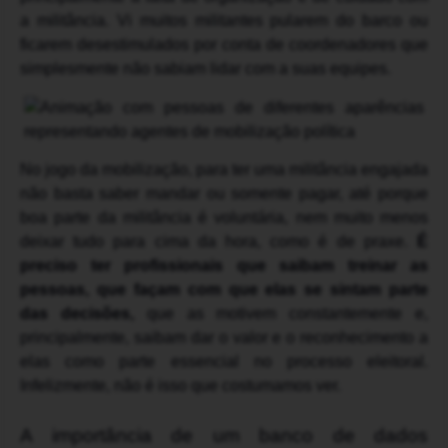
a militância. Vi muitos militantes pularem do barco ou
ficarem desestimulados por conta de coordenadores que
simplesmente não sabiam lidar com a suas equipes.
No jogo da mobilização, para ter uma militância engajada
não basta saber mandar ou somente pagar, até porque
boa parte da militância é voluntária, nem muito menos
deixar tudo para cima da hora, como é de praxe.
É
preciso ter profissionais que saibam treinar as
pessoas, que façam com que elas se sintam parte
das decisões,
que as motivem constantemente e,
principalmente, saibam dar o valor e o reconhecimento a
elas como parte essencial no processo eleitoral.
Infelizmente, não é isso que costumamos ver.
A importância de um banco de dados