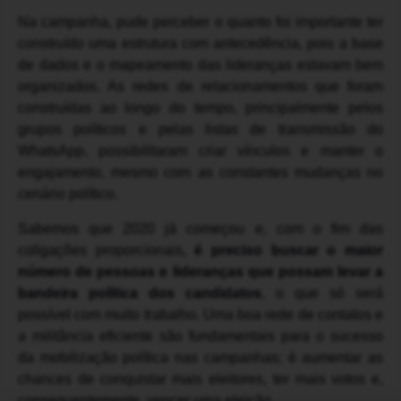
Na campanha, pude perceber o quanto foi importante ter
construído uma estrutura com antecedência, pois a base
de dados e o mapeamento das lideranças estavam bem
organizados. As redes de relacionamentos que foram
construídas ao longo do tempo, principalmente pelos
grupos políticos e pelas listas de transmissão do
WhatsApp, possibilitaram criar vínculos e manter o
engajamento, mesmo com as constantes mudanças no
cenário político.
Sabemos que 2020 já começou e, com o fim das
coligações proporcionais
, é preciso buscar o maior
número de pessoas e lideranças que possam levar a
bandeira política dos candidatos
, o que só será
possível com muito trabalho. Uma boa rede de contatos e
a militância eficiente são fundamentais para o sucesso
da mobilização política nas campanhas; é aumentar as
chances de conquistar mais eleitores, ter mais votos e,
consequentemente, vencer uma eleição.