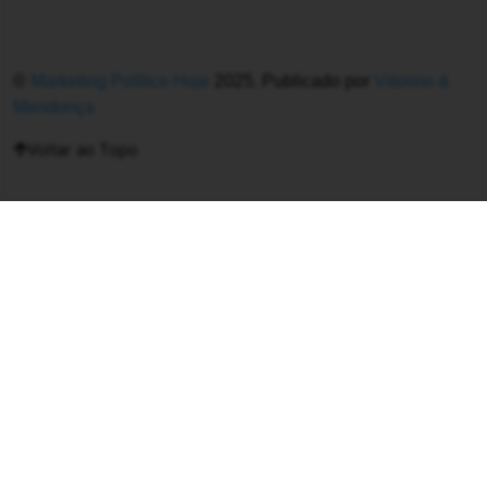
©
Marketing Político Hoje
2025. Publicado por
Vitorino &
Mendonça
Voltar ao Topo