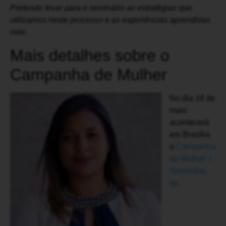
Pretendo levar para o seminário as estratégias que
utilizamos neste processo e as experiências aprendidas
nele.
Mais detalhes sobre o
Campanha de Mulher
No dia 18 de
maio
acontecerá
em Brasília
o
Campanha
de Mulher: I
Seminário
de