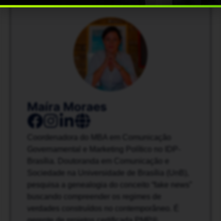
Maíra Moraes
Coordenadora do MBA em Comunicação
Governamental e Marketing Político no IDP-
Brasília. Doutoranda em Comunicação e
Sociedade na Universidade de Brasília (UnB),
pesquisa a genealogia do conceito “fake news”
buscando compreender os regimes de
verdades construídos no contemporâneo. É
gerente de projetos certificada PMP®,