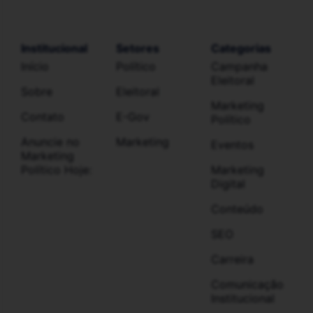
Institucional
Setores
Categorias
Início
Político
Campanha
Eleitoral
Sobre
Eleitoral
Marketing
Contato
E-Gov
Político
Anuncie no
Marketing
Eventos
Marketing
Político Hoje:
Marketing
Digital
Conteúdo
SEO
Carreira
Comunicação
Institucional