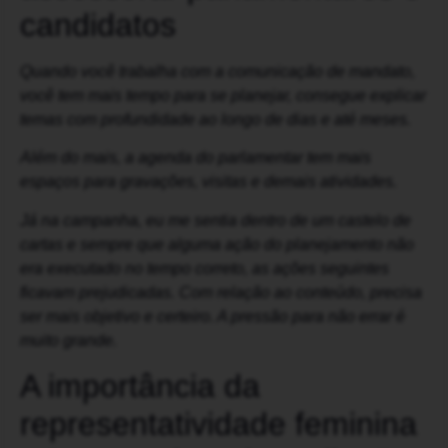
candidatos
Quando você trabalha com a comunicação de mandato,
você tem mais tempo para se planejar, consegue explicar
temas com profundidade ao longo de dias e até meses.
Além do mais, a agenda do parlamentar tem mais
espaços para gravações, visitas e demais atividades.
Já na campanha, eu me sentia dentro de um castelo de
cartas e sempre que alguma ação do planejamento não
era executado no tempo correto, as ações seguintes
ficavam prejudicadas. Com relação ao conteúdo, precisa
ser mais objetivo e certeiro. A pressão para não errar é
muito grande.
A importância da
representatividade feminina