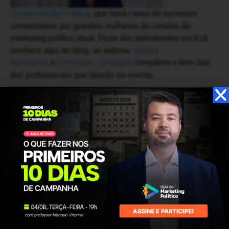
Comunicação Política
, que trará cases de sucessos
comandados por grandes mulheres do cenário do
marketing político atual. Duas das palestrantes você já
conhece aqui do blog, as autoras
Natália
Mendonça
e
Fernanda Camargos
compõem o time das
dez profissionais que falarão no evento.
Local: Auditório da Aliança Francesa de Brasília –
Brasília, DF
Data: 18 de maio de 2019
Horário: 09h-18h
Garanta sua inscrição
!
Compartilhe este artigo