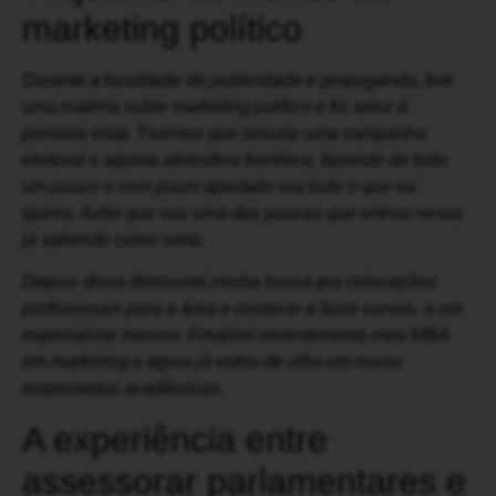
marketing político
Durante a faculdade de publicidade e propaganda, tive
uma matéria sobre marketing político e foi amor à
primeira vista. Tivemos que simular uma campanha
eleitoral e aquela atmosfera frenética, fazendo de tudo
um pouco e com prazo apertado era tudo o que eu
queria. Acho que sou uma das poucas que entrou nessa
já sabendo como seria.
Depois disso direcionei minha busca por colocações
profissionais para a área e comecei a fazer cursos, a me
especializar mesmo. Finalizei recentemente meu MBA
em marketing e agora já estou de olho em novas
empreitadas acadêmicas.
A experiência entre
assessorar parlamentares e