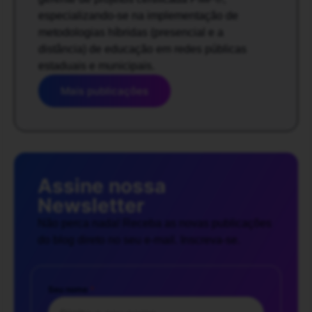
especializando-se na implementação de
metodologias híbridas (presencial e a
distância) de educação em redes públicas
estaduais e municipais.
Mais publicações
Assine nossa
Newsletter
Não perca nada! Receba as novas publicações
do blog direto no seu e-mail. Inscreva-se.
Seu nome
*