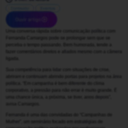
Conteúdo
Eventos
Ouvir artigo
Uma conversa rápida sobre comunicação política com
Fernanda Camargos pode se prolongar sem que se
perceba o tempo passando. Bem humorada, tende a
fazer comentários diretos e afiados mesmo com a câmera
ligada.
Sua competência para lidar com situações de crise,
abriram e continuam abrindo portas para projetos na área
política. “Em campanha é bem diferente do clima
corporativo, a pressão para não errar é muito grande. É
uma chance única, a próxima, se tiver, anos depois”,
avisa Camargos.
Fernanda é uma das convidadas do “Campanhas de
Mulher”, um seminário focado em estratégias de