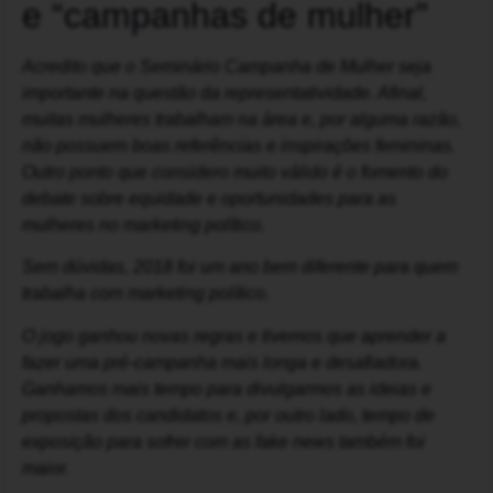
e “campanhas de mulher”
Acredito que o Seminário Campanha de Mulher seja
importante na questão da representatividade. Afinal,
muitas mulheres trabalham na área e, por alguma razão,
não possuem boas referências e inspirações femininas.
Outro ponto que considero muito válido é o fomento do
debate sobre equidade e oportunidades para as
mulheres no marketing político.
Sem dúvidas, 2018 foi um ano bem diferente para quem
trabalha com marketing político.
O jogo ganhou novas regras e tivemos que aprender a
fazer uma pré-campanha mais longa e desafiadora.
Ganhamos mais tempo para divulgarmos as ideias e
propostas dos candidatos e, por outro lado, tempo de
exposição para sofrer com as fake news também foi
maior.