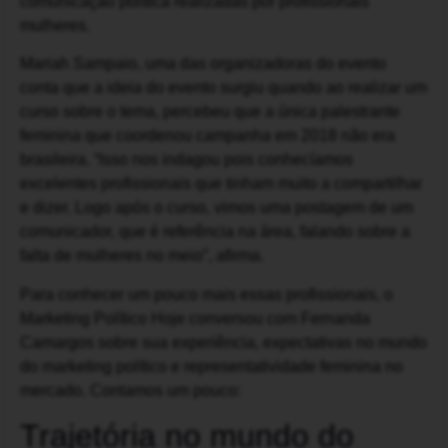
comunicação política realizadas por profissionais
mulheres.
Mariah Sampaio, uma das organizadoras do evento
conta que a ideia do evento surgiu quando ao realizar um
curso sobre o tema, percebeu que a única palestrante
feminina que coordenou campanha em 2018 não era
brasileira. “Isso nos indagou pois conhecíamos
excelentes profissionais que tinham muito a compartilhar
e dizer. Logo após o curso, vimos uma postagem de um
comunicador, que é referência na área, falando sobre a
falta de mulheres no meio”, afirma.
Para conhecer um pouco mais essas profissionais, o
Marketing Político Hoje conversou com Fernanda
Camargos sobre sua experiência, expectativas no mundo
do marketing político e representatividade feminina no
mercado. Contamos um pouco:
Trajetória no mundo do