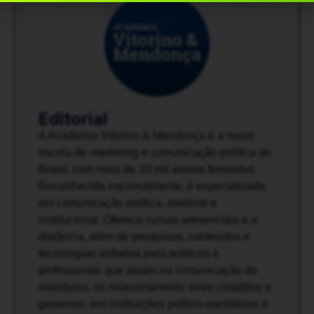
Editorial
A Academia Vitorino & Mendonça é a maior
escola de marketing e comunicação política do
Brasil, com mais de 20 mil alunos formados.
Reconhecida nacionalmente, é especializada
em comunicação política, eleitoral e
institucional. Oferece cursos presenciais e a
distância, além de pesquisas, conteúdos e
tecnologias voltadas para políticos e
profissionais que atuam na comunicação de
mandatos, no relacionamento entre cidadãos e
governos, em instituições político-partidárias e