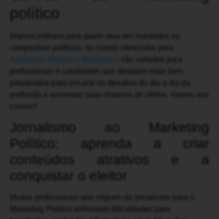
político
Imprescindíveis para quem atua em mandatos ou
campanhas políticas, os cursos oferecidos pela
Academia Vitorino e Mendonça
são voltados para
profissionais e candidatos que desejam estar bem
preparados para encarar os desafios do dia a dia da
profissão e aumentar suas chances de vitória. Vamos aos
cursos?
Jornalismo ao Marketing
Político: aprenda a criar
conteúdos atrativos e a
conquistar o eleitor
Muitos profissionais que migram do jornalismo para o
Marketing Político enfrentam dificuldades para