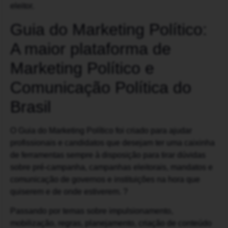
eleitor.
Guia do Marketing Político:
A maior plataforma de
Marketing Político e
Comunicação Política do
Brasil
O Guia do Marketing Político foi criado para ajudar
profissionais e candidatos que desejam ter uma caixinha
de ferramentas sempre à disposição para tirar dúvidas
sobre pré-campanha, campanhas eleitorais, mandatos e
comunicação de governos e instituições na hora que
quiserem e de onde estiverem. ?
Passando por temas sobre impulsionamento,
mobilização, regras, planejamento, criação de conteúdo