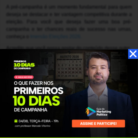
A pré-campanha é um momento fundamental para quem
deseja se destacar e ter vantagem competitiva durante a
eleição. Para você que deseja fazer uma boa pré-
campanha e ter chances reais de sucesso nas urnas,
conheça o
Imersão Eleições 2026.
Acredito que você possa gostar do conteúdo desse outro
artigo:
Como escolher um curso de marketing político?
Até a próxima!
?
Compartilhe este artigo