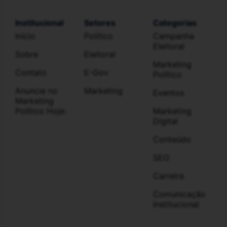
Institucional
Setores
Categorias
Início
Político
Campanha
Eleitoral
Sobre
Eleitoral
Marketing
Contato
E-Gov
Político
Anuncie no
Marketing
Eventos
Marketing
Político Hoje:
Marketing
Digital
Conteúdo
SEO
Carreira
Comunicação
Institucional