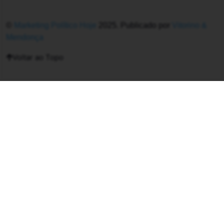
©
Marketing Político Hoje
2025. Publicado por
Vitorino &
Mendonça
Voltar ao Topo