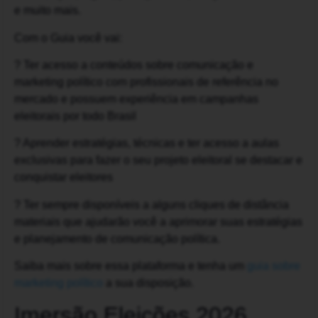
e muito mais.
Com o Guia você vai:
? Ter acesso a conteúdos sobre comunicação e
marketing político com profissionais de referência no
mercado e possuem experiência em campanhas
eleitorais por todo Brasil
? Aprender estratégias, técnicas e ter acesso a aulas
exclusivas para fazer o seu projeto eleitoral se destacar e
conquistar eleitores
? Ter sempre disponíveis a alguns cliques de distância
materiais que ajudarão você a aprimorar suas estratégias
e planejamento de comunicação política.
Saiba mais sobre essa plataforma e tenha um
guia sobre
marketing político
a sua disposição.
Imersão Eleições 2026