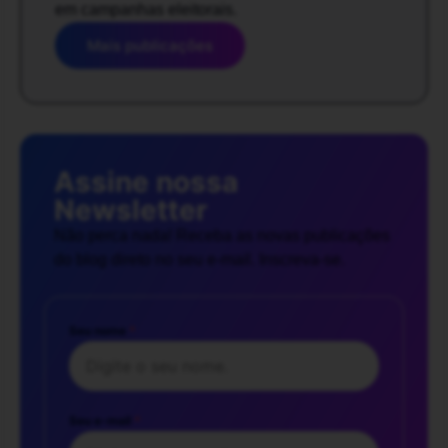
em campanhas eleitorais.
Mais publicações
Assine nossa
Newsletter
Não perca nada! Receba as novas publicações
do blog direto no seu e-mail. Inscreva-se.
Seu nome
*
Seu e-mail
*