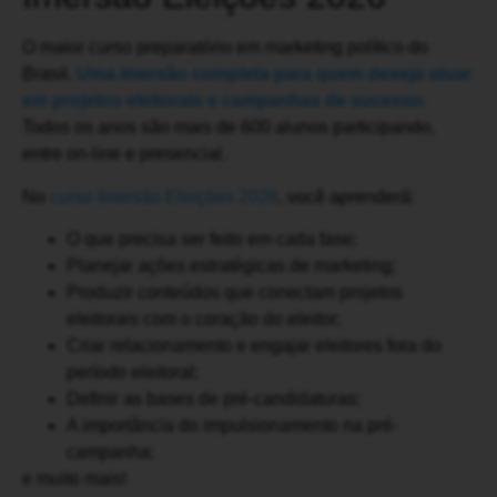
O maior curso preparatório em marketing político do
Brasil.
Uma imersão completa para quem deseja atuar
em projetos eleitorais e campanhas de sucesso.
Todos os anos são mais de 600 alunos participando,
entre on-line e presencial.
No
curso Imersão Eleições 2026
, você aprenderá:
O que precisa ser feito em cada fase;
Planejar ações estratégicas de marketing;
Produzir conteúdos que conectam projetos
eleitorais com o coração do eleitor;
Criar relacionamento e engajar eleitores fora do
período eleitoral;
Definir as bases de pré-candidaturas;
A importância do impulsionamento na pré-
campanha;
e muito mais!