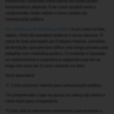
transformar conteúdos informativos em publicações
envolventes e atrativas. Este curso ajudará você a
compreender muito melhor o novo cenário da
comunicação política.
Do Jornalismo ao Marketing Político
é um curso on-line,
rápido, cheio de exemplos práticos e dicas valiosas. O
curso foi todo planejado por Fabiana Vitorino, jornalista
de formação, que precisou trilhar uma longa jornada para
trabalhar com marketing político. O conteúdo é baseado
no conhecimento e experiência adquiridos por ela ao
longo dos mais de 10 anos atuando na área.
Você aprenderá:
Como escrever roteiros para comunicação política.
? A compreender o que se passa na cabeça do eleitor e
como fazer para conquistá-lo.
?Como utilizar elementos emocionais para envolver o