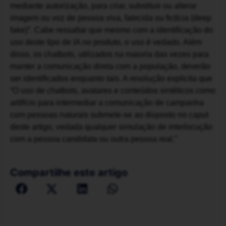
mediante autorização, para criar, substituir ou alterar
imagem ou voz de pessoa viva, falecida ou fictícia (deep
fake)”. Cabe ressaltar que mesmo com a identificação do
uso deste tipo de IA no produto, o uso é vedado. Além
disso, os chatbots, utilizados na maioria das vezes para
manter a comunicação direta com a população, deverão
ser identificados enquanto tais. A resolução explicita que
“O uso de chatbots, avatares e conteúdos sintéticos como
artifício para intermediar a comunicação de campanha
com pessoas naturais submete-se ao disposto no caput
deste artigo, vedada qualquer simulação de interlocução
com a pessoa candidata ou outra pessoa real.”
Compartilhe este artigo