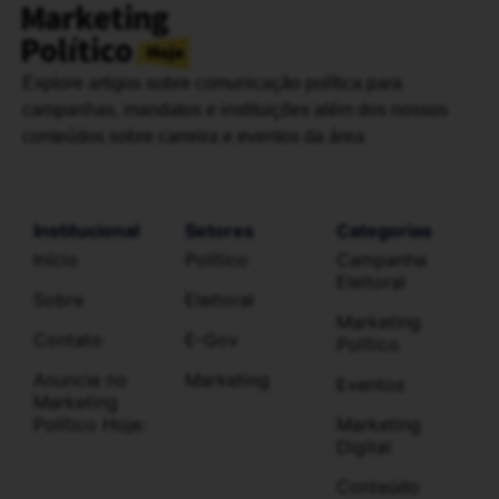
Explore artigos sobre comunicação política para
campanhas, mandatos e instituições além dos nossos
conteúdos sobre carreira e eventos da área
Institucional
Setores
Categorias
Início
Político
Campanha
Eleitoral
Sobre
Eleitoral
Marketing
Contato
E-Gov
Político
Anuncie no
Marketing
Eventos
Marketing
Político Hoje:
Marketing
Digital
Conteúdo