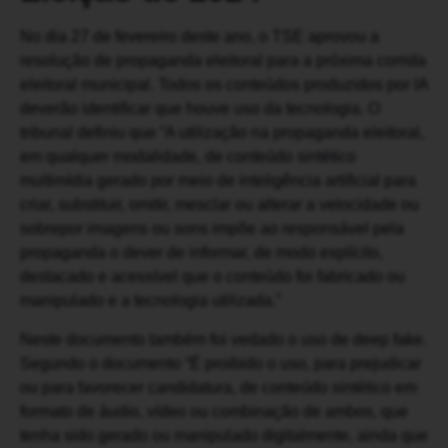
No dia 27 de fevereiro deste ano, o TSE aprovou a
resolução de propaganda eleitoral para a próxima corrida
eleitoral municipal. Todos os conteúdos produzidos por IA
deverão identificar que houve uso da tecnologia. O
tribunal definiu que “A utilização na propaganda eleitoral,
em qualquer modalidade, de conteúdo sintético
multimídia gerado por meio de inteligência artificial para
criar, substituir, omitir, mesclar ou alterar a velocidade ou
sobrepor imagens ou sons impõe ao responsável pela
propaganda o dever de informar, de modo explícito,
destacado e acessível que o conteúdo foi fabricado ou
manipulado e a tecnologia utilizada.”
Neste documento também foi vedado o uso de deep fake.
Segundo o documento “É proibido o uso, para prejudicar
ou para favorecer candidatura, de conteúdo sintético em
formato de áudio, vídeo ou combinação de ambos, que
tenha sido gerado ou manipulado digitalmente, ainda que