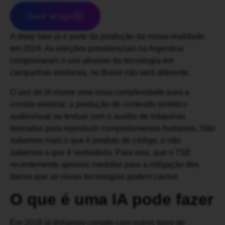
Ouvir artigo
A deep fake já é parte da produção da nossa realidade
em 2024. As eleições presidenciais na Argentina
comprovaram o uso abusivo da tecnologia em
campanhas eleitorais, no Brasil não será diferente.
O uso de IA insere uma nova complexidade para a
corrida eleitoral: a produção de conteúdo sintético
audiovisual ou textual com o auxílio de máquinas
treinadas para reproduzir comportamentos humanos. Não
sabemos mais o que é produto de código, e não
sabemos o que é verdadeiro. Para isso, que o TSE
recentemente aprovou medidas para a mitigação dos
danos que as novas tecnologias podem causar.
O que é uma IA pode fazer
Em 2018 já tínhamos contato com outros tipos de