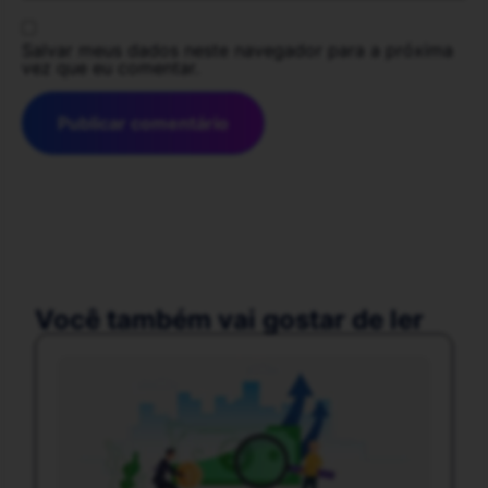
Salvar meus dados neste navegador para a próxima
vez que eu comentar.
Você também vai gostar de ler