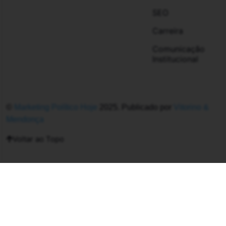
SEO
Carreira
Comunicação
Institucional
©
Marketing Político Hoje
2025. Publicado por
Vitorino &
Mendonça
Voltar ao Topo