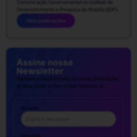
Comunicação Governamental no Instituto de
Desenvolvimento e Pesquisa de Brasília (IDP).
Mais publicações
Assine nossa
Newsletter
Não perca nada! Receba as novas publicações
do blog direto no seu e-mail. Inscreva-se.
Seu nome
*
Seu e-mail
*