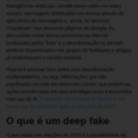
Inteligências Artificiais, identificamos robôs em redes
sociais, mensagens distribuídas em massa através de
aplicativos de mensagens e, ainda, os famosos
“cliquebaits” nas primeiras páginas do Google. As
discussões sobre falsos consensos na internet
produzidos pelos “bots” e a desinformação no período
eleitoral disseminados nos grupos de familiares e amigos
já conformavam o cenário eleitoral.
Hoje já é possível falar sobre uma desinformação
multiplataforma, ou seja, informações que são
espalhadas na rede em diferentes canais, que podem ser
ações coordenadas em uma estratégia cross e transmídia
com uso de IA.
O episódio do Laranjal do Boulos é dos
casos que foi analisado após as eleições de 2020.
O que é um deep fake
O que muda nas eleições de 2024 é a possibilidade de