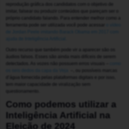
reprodução gráfica dos candidatos com o objetivo de
imitar, falsear ou produzir conteúdos que pareçam ser o
próprio candidato falando. Para entender melhor como a
ferramenta pode ser utilizada você pode acessar
o vídeo
de Jordan Peele imitando Barack Obama em 2017 com
ajuda de Inteligência Artificial.
Outro recurso que também pode vir a aparecer são os
áudios falsos. Esses são ainda mais difíceis de serem
detectados. As vozes não possuem erros visuais –
como
os seis dedos da capa da Veja
–, ou possíveis marcas
d’água fornecida pelas plataformas digitais e por isso,
tem maior capacidade de viralização sem
questionamento.
Como podemos utilizar a
Inteligência Artificial na
Eleição de 2024