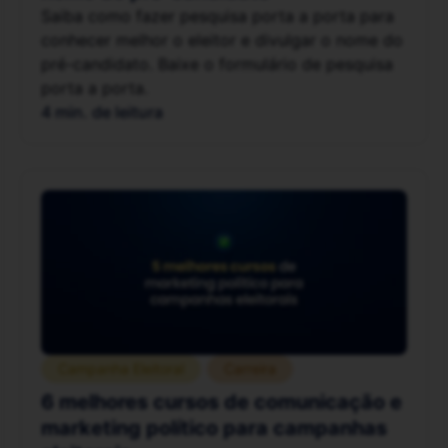
Saiba como fazer pesquisa porta a porta para
conhecer melhor o eleitor e divulgar o nome do
pré-candidato. Baixe o formulário de pesquisa
porta a porta.
4 min. de leitura
Campanha Eleitoral
Carreira
6 melhores cursos de comunicação e
marketing político para campanhas