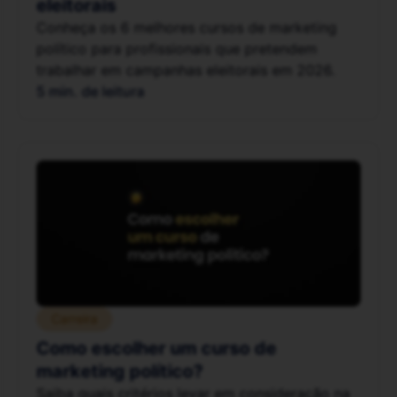
eleitorais
Conheça os 6 melhores cursos de marketing
político para profissionais que pretendem
trabalhar em campanhas eleitorais em 2026.
5 min. de leitura
Carreira
Como escolher um curso de
marketing político?
Saiba quais critérios levar em consideração na