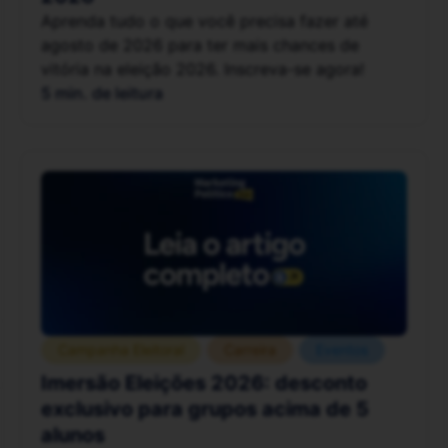
Aprenda tudo o que você precisa fazer até
agosto de 2026 para ter mais chances de
vitória na eleição 2026. Inscreva-se agora!
5 min. de leitura
Campanha Eleitoral
Carreira
Eventos
Imersão Eleições 2026: desconto
exclusivo para grupos acima de 5
alunos