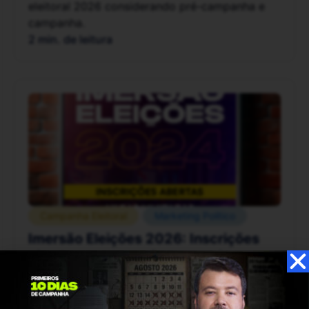
eleitoral 2026 considerando pré-campanha e
campanha.
2 min. de leitura
Campanha Eleitoral
Marketing Político
Imersão Eleições 2026: Inscrições
abertas para o maior curso de
marketing político preparatório para
campanhas eleitorais