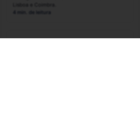
Lisboa e Coimbra.
4 min. de leitura
Carreira
Quanto ganha um redator político?
Em média, o salário do redator político pode
variar de R$6.000 a R$40 mil por mês em
períodos não eleitorais e de R$ 6.000 a R$150
mil em campanhas.