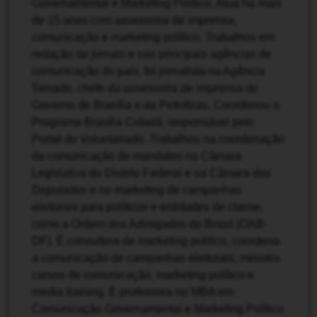
Governamental e Marketing Político. Atua há mais
de 15 anos com assessoria de imprensa,
comunicação e marketing político. Trabalhou em
redação de jornais e nas principais agências de
comunicação do país, foi jornalista na Agência
Senado, chefe da assessoria de imprensa do
Governo de Brasília e da Petrobras. Coordenou o
Programa Brasília Cidadã, responsável pelo
Portal do Voluntariado. Trabalhou na coordenação
da comunicação de mandatos na Câmara
Legislativa do Distrito Federal e na Câmara dos
Deputados e no marketing de campanhas
eleitorais para políticos e entidades de classe,
como a Ordem dos Advogados do Brasil (OAB-
DF). É consultora de marketing político, coordena
a comunicação de campanhas eleitorais, ministra
cursos de comunicação, marketing político e
media training. É professora no MBA em
Comunicação Governamental e Marketing Político