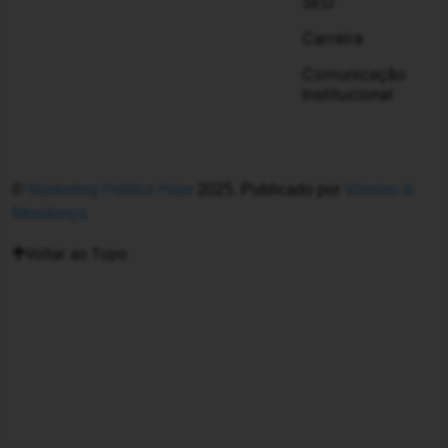
SEO
Carreira
Comunicação
Institucional
©
Marketing Político Hoje
2025. Publicado por
Vitorino &
Mendonça
Voltar ao Topo