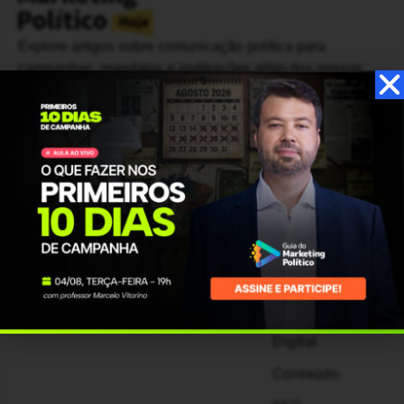
Explore artigos sobre comunicação política para
campanhas, mandatos e instituições além dos nossos
conteúdos sobre carreira e eventos da área
Institucional
Setores
Categorias
Início
Político
Campanha
Eleitoral
Sobre
Eleitoral
Marketing
Contato
E-Gov
Político
Anuncie no
Marketing
Eventos
Marketing
Político Hoje:
Marketing
Digital
Conteúdo