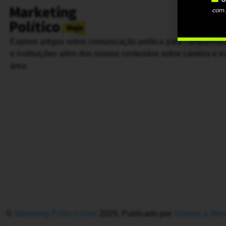
Explore artigos sobre comunicação política para campanha
e instituições além dos nossos conteúdos sobre carreira e e
área
©
Marketing Político Hoje
2025. Publicado por
Vitorino & Me