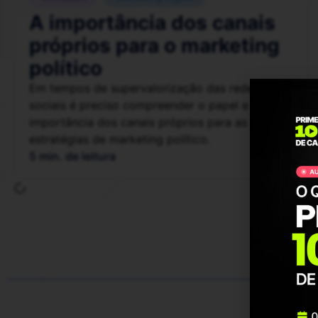
A importância dos canais
próprios para o marketing
político
Em tempos de supervalorização das redes
sociais é preciso compreender o papel e a
importância dos canais próprios para as
estratégias de marketing político.
5 min. de leitura