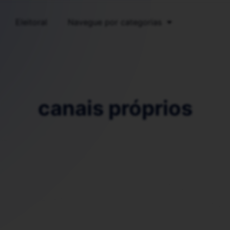
Eleitoral
Navegue por categorias
canais próprios