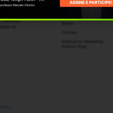
Institucional
Início
s, mandatos
Sobre
ventos da
Contato
Anuncie no Marketing
Político Hoje:
ndonça