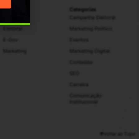
Setores
Categorias
Político
Campanha Eleitoral
Eleitoral
Marketing Político
E-Gov
Eventos
Marketing
Marketing Digital
Conteúdo
SEO
Carreira
Comunicação
Institucional
Voltar ao Topo